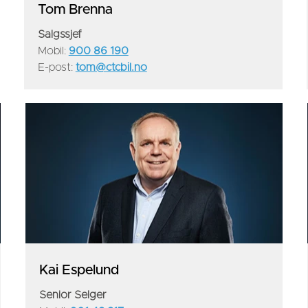
Tom Brenna
Salgssjef
Mobil:
900 86 190
E-post:
tom@ctcbil.no
Kai Espelund
Senior Selger