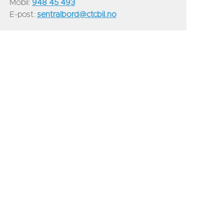
Mobil:
948 45 493
E-post:
sentralbord@ctcbil.no