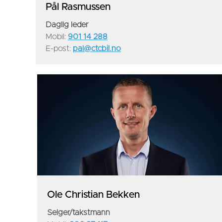
Pål Rasmussen
Daglig leder
Mobil:
901 14 288
E-post:
pal@ctcbil.no
Ole Christian Bekken
Selger/takstmann