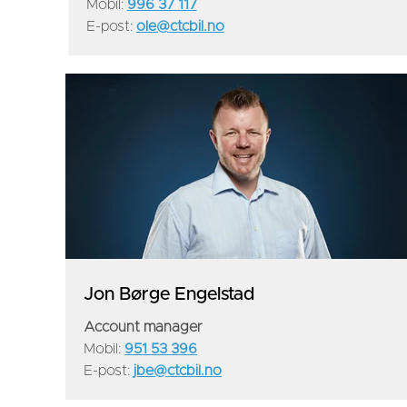
Mobil:
996 37 117
E-post:
ole@ctcbil.no
Jon Børge Engelstad
Account manager
Mobil:
951 53 396
E-post:
jbe@ctcbil.no