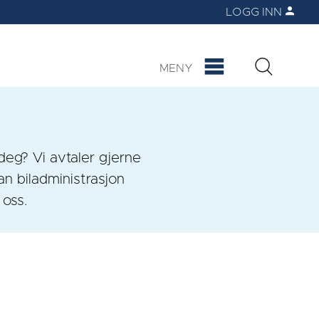
LOGG INN
MENY
deg? Vi avtaler gjerne
an biladministrasjon
 oss.