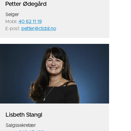
Petter Ødegård
Selger
Mobil:
4
0 62 11 19
E-post:
petter@ctcbil.no
Lisbeth Stangl
Salgssekretær