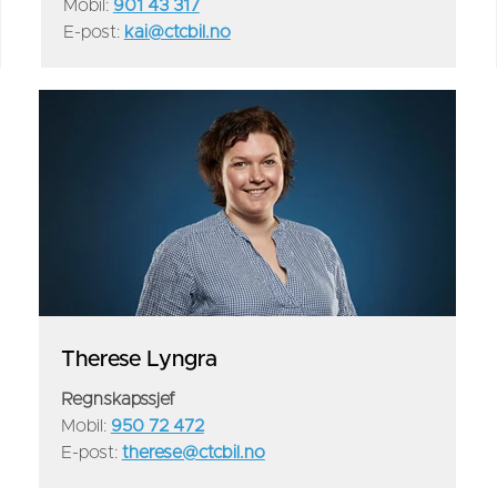
Mobil:
901 43 317
E-post:
kai@ctcbil.no
Therese Lyngra
Regnskapssjef
Mobil:
950 72 472
E-post:
therese@ctcbil.no