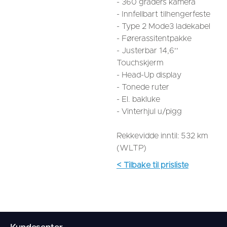
- 360 graders kamera
- Innfellbart tilhengerfeste
- Type 2 Mode3 ladekabel
- Førerassitentpakke
- Justerbar 14,6''
Touchskjerm
- Head-Up display
- Tonede ruter
- El. bakluke
- Vinterhjul u/pigg
Rekkevidde inntil: 532 km
(WLTP)
< Tilbake til prisliste