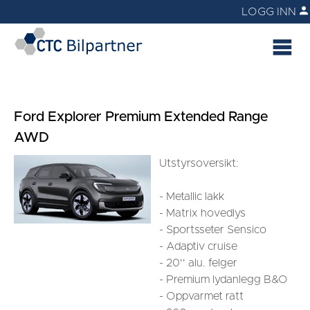
LOGG INN
Ford Explorer Premium Extended Range
AWD
Utstyrsoversikt:
- Metallic lakk
- Matrix hovedlys
- Sportsseter Sensico
- Adaptiv cruise
- 20'' alu. felger
- Premium lydanlegg B&O
- Oppvarmet ratt