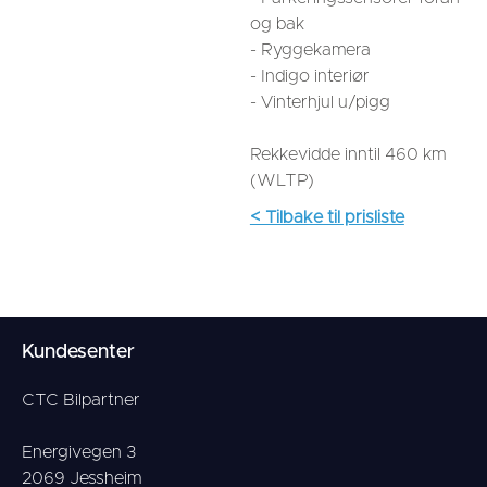
og bak
- Ryggekamera
- Indigo interiør
- Vinterhjul u/pigg
Rekkevidde inntil 460 km
(WLTP)
< Tilbake til prisliste
Kundesenter
CTC Bilpartner
Energivegen 3
2069 Jessheim