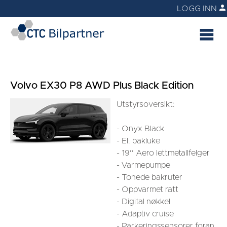
LOGG INN
Volvo EX30 P8 AWD Plus Black Edition
Utstyrsoversikt:
- Onyx Black
- El. bakluke
- 19'' Aero lettmetallfelger
- Varmepumpe
- Tonede bakruter
- Oppvarmet ratt
- Digital nøkkel
- Adaptiv cruise
- Parkeringssensorer foran