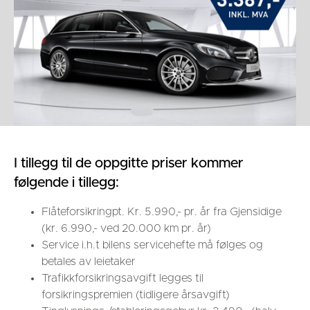
I tillegg til de oppgitte priser kommer
følgende i tillegg:
Flåteforsikringpt. Kr. 5.990,- pr. år fra Gjensidige
(kr. 6.990,- ved 20.000 km pr. år)
Service i.h.t bilens servicehefte må følges og
betales av leietaker
Trafikkforsikringsavgift legges til
forsikringspremien (tidligere årsavgift)