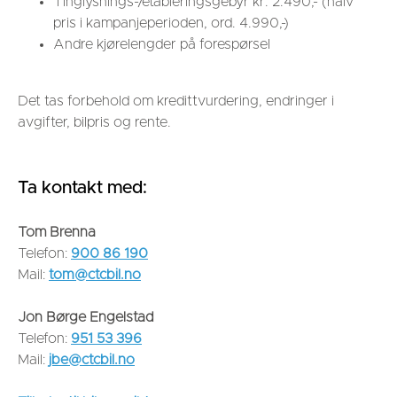
Tinglysnings-/etableringsgebyr kr. 2.490,- (halv
pris i kampanjeperioden, ord. 4.990,-)
Andre kjørelengder på forespørsel
Det tas forbehold om kredittvurdering, endringer i
avgifter, bilpris og rente.
Ta kontakt med:
Tom Brenna
Telefon:
900 86 190
Mail:
tom@ctcbil.no
Jon Børge Engelstad
Telefon:
951 53 396
Mail:
jbe@ctcbil.no